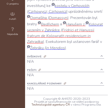
O projektu
investituru
ke
kostelu
v
Cerhovicích
(
Czrhowycz;
Czrhowicz
)
uprázdněnému
smrtí
Domašína
(
Domassyn
)
.
Prezentován
byl
Autoři
bratry
Bedřichem
a
Hanušem
z
Kolovrat
sezením
v
Zahrádce
(
Fridrici
et
Hanussii
Nápověda
fratrum
de
Kolowrath
residencium
in
Zahradka
)
.
Exekutorem
byl
ustanoven
farář
v
Žebráku
(
in
Mendico
)
.
SVĚDKOVÉ:
N/A
PEČETI:
N/A
KANCELÁŘSKÉ POZNÁMKY:
N/A
JAZYK:
Copyright © AHISTO 2020–2023
latina
Projekt je spolufinancován se státní podporou
Technologické agentury ČR
v rámci Programu Éta.