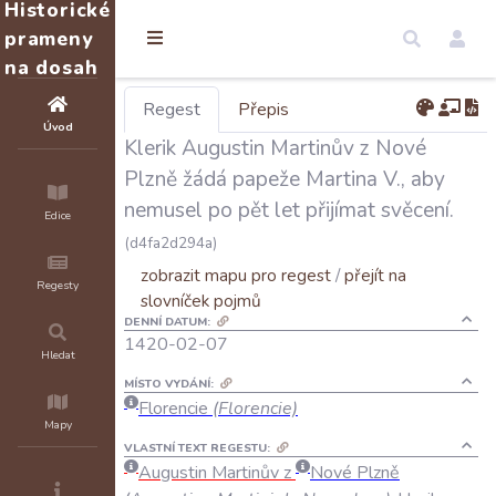
Historické
prameny
na dosah
Regest
Přepis
Úvod
Klerik Augustin Martinův z Nové
Plzně žádá papeže Martina V., aby
nemusel po pět let přijímat svěcení.
Edice
(d4fa2d294a)
zobrazit mapu pro regest
/
přejít na
Regesty
slovníček pojmů
DENNÍ DATUM:
1420-02-07
Hledat
MÍSTO VYDÁNÍ:
Florencie
(Florencie)
Mapy
VLASTNÍ TEXT REGESTU:
Augustin
Martinův
z
Nové
Plzně