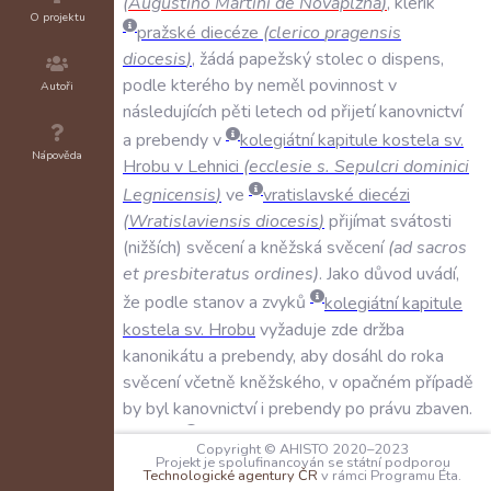
(
Augustino
Martini
de
Novaplzna
)
,
klerik
O projektu
pražské
diecéze
(
clerico
pragensis
diocesis
)
,
žádá
papežský
stolec
o
dispens
,
podle
kterého
by
neměl
povinnost
v
Autoři
následujících
pěti
letech
od
přijetí
kanovnictví
a
prebendy
v
kolegiátní
kapitule
kostela
sv
.
Nápověda
Hrobu
v
Lehnici
(
ecclesie
s
.
Sepulcri
dominici
Legnicensis
)
ve
vratislavské
diecézi
(
Wratislaviensis
diocesis
)
přijímat
svátosti
(
nižších
)
svěcení
a
kněžská
svěcení
(
ad
sacros
et
presbiteratus
ordines
)
.
Jako
důvod
uvádí
,
že
podle
stanov
a
zvyků
kolegiátní
kapitule
kostela
sv
.
Hrobu
vyžaduje
zde
držba
kanonikátu
a
prebendy
,
aby
dosáhl
do
roka
svěcení
včetně
kněžského
,
v
opačném
případě
by
byl
kanovnictví
i
prebendy
po
právu
zbaven
.
Řečený
Augustin
studující
nyní
na
univerzitě
Copyright © AHISTO 2020–2023
(
in
generali
studio
)
a
hodlající
studovat
dále
Projekt je spolufinancován se státní podporou
Technologické agentury ČR
v rámci Programu Éta.
získal
provizi
na
určitý
kanonikát
a
prebendu