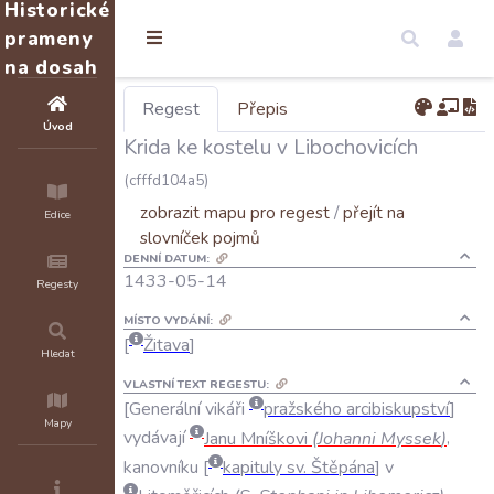
Historické
prameny
na dosah
Regest
Přepis
Úvod
Krida ke kostelu v Libochovicích
(cfffd104a5)
zobrazit mapu pro regest
/
přejít na
Edice
slovníček pojmů
DENNÍ DATUM:
1433-05-14
Regesty
MÍSTO VYDÁNÍ:
Žitava
Hledat
VLASTNÍ TEXT REGESTU:
Generální
vikáři
pražského
arcibiskupství
Mapy
vydávají
Janu
Mníškovi
(
Johanni
Myssek
)
,
kanovníku
kapituly
sv
.
Štěpána
v