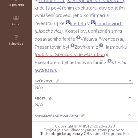
Litoměřicích
(
S
.
Stephani
in
Lihomericz
)
,
O projektu
kridu
s
pověřením
exekutora
,
aby
po
jejím
vyhlášení
provedl
jeho
konfirmaci
a
investituru
ke
kostelu
v
Libochovicích
Autoři
(
Libochovicz
)
.
Kostel
byl
uprázdněn
smrtí
dosavadního
faráře
Václava
(
Wenceslai
)
.
Nápověda
Prezentován
byl
Zbyňkem
z
Hazmburku
(
nobil
.
d
.
Sbinconis
de
Hazmburg
)
.
Exekutorem
byl
ustanoven
farář
z
Křesína
(
Krziessin
)
.
SVĚDKOVÉ:
N/A
PEČETI:
N/A
KANCELÁŘSKÉ POZNÁMKY:
N/A
Copyright © AHISTO 2020–2023
Projekt je spolufinancován se státní podporou
JAZYK:
Technologické agentury ČR
v rámci Programu Éta.