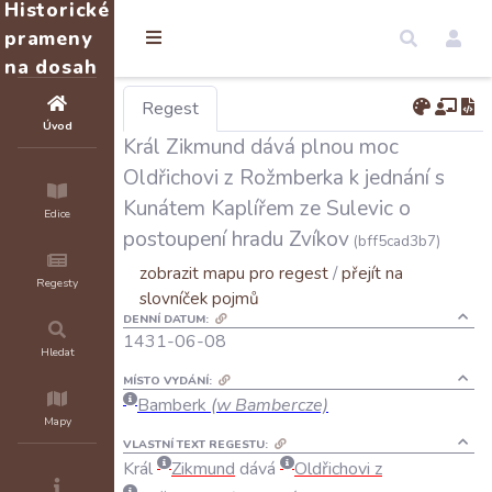
Historické
prameny
na dosah
Regest
Úvod
Král Zikmund dává plnou moc
Oldřichovi z Rožmberka k jednání s
Kunátem Kaplířem ze Sulevic o
Edice
postoupení hradu Zvíkov
(bff5cad3b7)
zobrazit mapu pro regest
/
přejít na
Regesty
slovníček pojmů
DENNÍ DATUM:
1431-06-08
Hledat
MÍSTO VYDÁNÍ:
Bamberk
(w Bambercze)
Mapy
VLASTNÍ TEXT REGESTU:
Král
Zikmund
dává
Oldřichovi
z