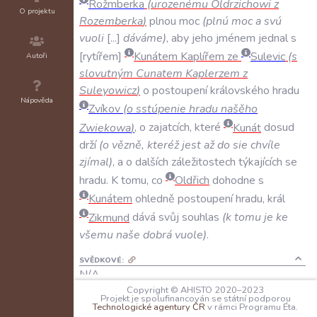
Rožmberka
(
urozenému
Oldrzichowi
z
O projektu
Rozemberka
)
plnou
moc
(
plnú
moc
a
svú
vuoli
...
dáváme
)
,
aby
jeho
jménem
jednal
s
rytířem
Kunátem
Kaplířem
ze
Sulevic
(
s
Autoři
slovutným
Cunatem
Kaplerzem
z
Suleyowicz
)
o
postoupení
královského
hradu
Nápověda
Zvíkov
(
o
sstúpenie
hradu
našěho
Zwiekowa
)
,
o
zajatcích
,
které
Kunát
dosud
drží
(
o
vězně
,
kteréž
jest
až
do
sie
chvíle
zjímal
)
,
a
o
dalších
záležitostech
týkajících
se
hradu
.
K
tomu
,
co
Oldřich
dohodne
s
Kunátem
ohledně
postoupení
hradu
,
král
Zikmund
dává
svůj
souhlas
(
k
tomu
je
ke
všemu
naše
dobrá
vuole
)
.
SVĚDKOVÉ:
N/A
Copyright © AHISTO 2020–2023
Projekt je spolufinancován se státní podporou
PEČETI:
Technologické agentury ČR
v rámci Programu Éta.
Zikmund Lucemburský
:
majestátní