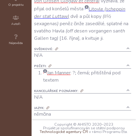
von
Grosen
Glogaw
et
cetera
)
vyznává
,
že
O projektu
přijal
od
konšelů
města
Litovle
(
scheppin
der
stat
Luttaw
)
dvě
a
půl
kopy
(
II½
sexagenas
)
peněz
činže
zasedělé
,
splatné
na
Autoři
svatého
Havla
(
off
desen
vorgangen
santh
Gallen
tag
)
16
.
října
,
a
kvituje
ji
.
Nápověda
SVĚDKOVÉ:
N/A
PEČETI:
Jan Manner
:
?
;
černá
;
přitištěná pod
textem
KANCELÁŘSKÉ POZNÁMKY:
N/A
JAZYK:
němčina
Copyright © AHISTO 2020–2023
FORMA DOCHOVÁNÍ:
Projekt je spolufinancován se státní podporou
A: originál; papír
Technologické agentury ČR
v rámci Programu Éta.