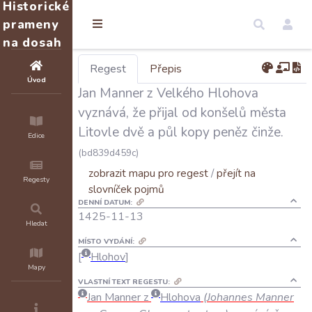
Historické
prameny
na dosah
Regest
Přepis
Úvod
Jan Manner z Velkého Hlohova
vyznává, že přijal od konšelů města
Litovle dvě a půl kopy peněz činže.
Edice
(bd839d459c)
zobrazit mapu pro regest
/
přejít na
Regesty
slovníček pojmů
DENNÍ DATUM:
1425-11-13
Hledat
MÍSTO VYDÁNÍ:
Hlohov
Mapy
VLASTNÍ TEXT REGESTU:
Jan
Manner
z
Hlohova
(
Johannes
Manner