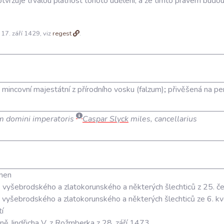
otvrzuje
trvalou
platnost
tohoto
udělení
,
a
že
tímto
právem
budo
 17. září 1429, viz
regest
.
;
mincovní majestátní z přírodního vosku (falzum)
;
přivěšená na p
 domini imperatoris
Caspar Slyck
miles, cancellarius
amen
tů vyšebrodského a zlatokorunského a některých šlechticů z 25
tů vyšebrodského a zlatokorunského a některých šlechticů ze 6.
tí
tině Jindřicha V. z Rožmberka z 28. září 1473