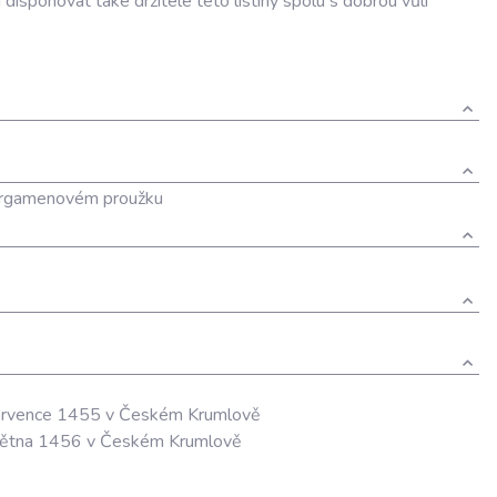
u
disponovat
také
držitelé
této
listiny
spolu
s
dobrou
vůli
ergamenovém proužku
. července 1455 v Českém Krumlově
 května 1456 v Českém Krumlově