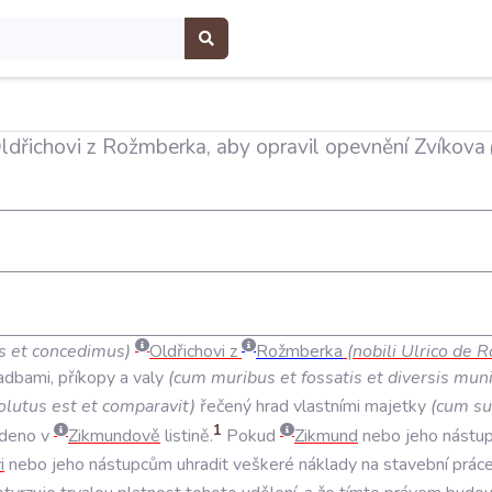
ldřichovi z Rožmberka, aby opravil opevnění Zvíkova
s
et
concedimus
)
Oldřichovi
z
Rožmberka
(
nobili
Ulrico
de
R
adbami
,
příkopy
a
valy
(
cum
muribus
et
fossatis
et
diversis
muni
olutus
est
et
comparavit
)
řečený
hrad
vlastními
majetky
(
cum
su
1
deno
v
Zikmundově
listině
.
Pokud
Zikmund
nebo
jeho
nástup
i
nebo
jeho
nástupcům
uhradit
veškeré
náklady
na
stavební
prác