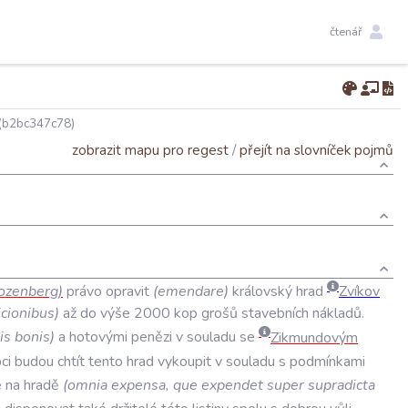
čtenář
(b2bc347c78)
zobrazit mapu pro regest
/
přejít na slovníček pojmů
ozenberg
)
právo
opravit
(
emendare
)
královský
hrad
Zvíkov
cionibus
)
až
do
výše
2000
kop
grošů
stavebních
nákladů
.
is
bonis
)
a
hotovými
penězi
v
souladu
se
Zikmundovým
ci
budou
chtít
tento
hrad
vykoupit
v
souladu
s
podmínkami
e
na
hradě
(
omnia
expensa
,
que
expendet
super
supradicta