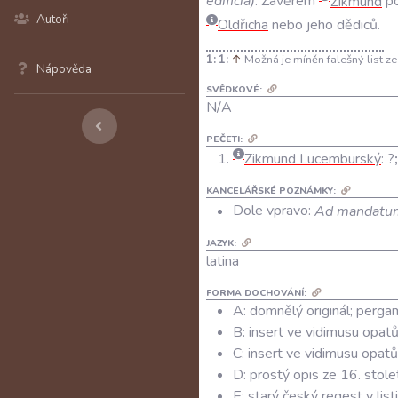
edificia
)
.
Závěrem
Zikmund
p
Autoři
Oldřicha
nebo
jeho
dědiců
.
1:
↑
Možná je míněn falešný list ze
Nápověda
SVĚDKOVÉ:
N/A
PEČETI:
Zikmund Lucemburský
:
?
KANCELÁŘSKÉ POZNÁMKY:
Dole vpravo:
Ad mandatum
JAZYK:
latina
FORMA DOCHOVÁNÍ:
A: domnělý originál; perg
B: insert ve vidimusu opa
C: insert ve vidimusu opa
D: prostý opis ze 16. stole
E: starý český regest v lis