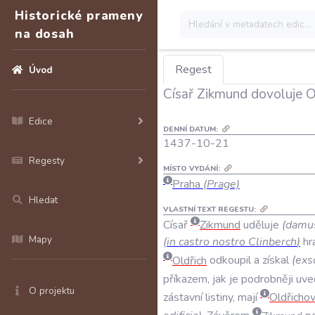
Historické prameny
na dosah
Regest
Úvod
Císař Zikmund dovoluje O
Edice
DENNÍ DATUM:
1437-10-21
Regesty
MÍSTO VYDÁNÍ:
Praha
(Prage)
Hledat
VLASTNÍ TEXT REGESTU:
Císař
Zikmund
uděluje
(
damu
Mapy
(
in
castro
nostro
Clinberch
)
hr
Oldřich
odkoupil
a
získal
(
exs
příkazem
,
jak
je
podrobněji
uve
O projektu
zástavní
listiny
,
mají
Oldřichov