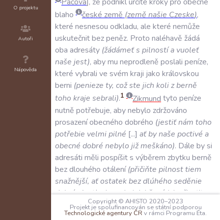
Pacova
,
že
podnikl
určité
kroky
pro
obecné
O projektu
blaho
české
země
(
země
našie
Czeske
)
,
které
nesnesou
odkladu
,
ale
které
nemůže
uskutečnit
bez
peněz
.
Proto
naléhavě
žádá
Autoři
oba
adresáty
(
žádámeť
s
pilností
a
vuoleť
naše
jest
)
,
aby
mu
neprodleně
poslali
peníze
,
Nápověda
které
vybrali
ve
svém
kraji
jako
královskou
berni
(
penieze
ty
,
což
ste
jich
koli
z
berně
1
toho
kraje
sebrali
)
.
Zikmund
tyto
peníze
nutně
potřebuje
,
aby
nebylo
zdržováno
prosazení
obecného
dobrého
(
jestiť
nám
toho
potřebie
velmi
pilné
...
ať
by
naše
poctivé
a
obecné
dobré
nebylo
již
meškáno
)
.
Dále
by
si
adresáti
měli
pospíšit
s
výběrem
zbytku
berně
bez
dlouhého
otálení
(
přičiňte
pilnost
tiem
snažnější
,
ať
ostatek
bez
dlúhého
seděnie
dobrán
jest
)
;
oba
velmi
dobře
ví
,
jak
přinutit
Copyright © AHISTO 2020–2023
neposlušné
k
zaplacení
daně
(
však
viete
,
Projekt je spolufinancován se státní podporou
Technologické agentury ČR
v rámci Programu Éta.
kterak
neposlušné
připravovati
k
tomu