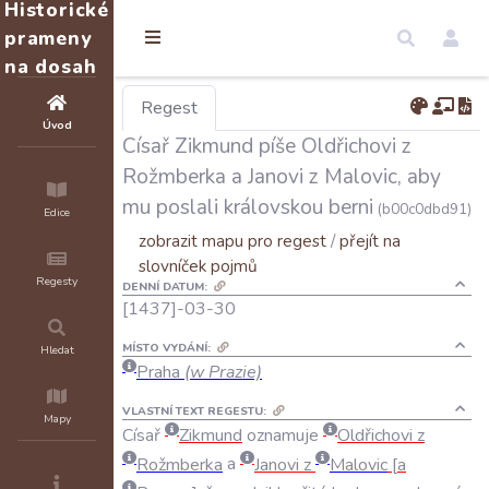
Historické
prameny
na dosah
Regest
Úvod
Císař Zikmund píše Oldřichovi z
Rožmberka a Janovi z Malovic, aby
mu poslali královskou berni
(b00c0dbd91)
Edice
zobrazit mapu pro regest
/
přejít na
slovníček pojmů
Regesty
DENNÍ DATUM:
[1437]-03-30
MÍSTO VYDÁNÍ:
Hledat
Praha
(w Prazie)
VLASTNÍ TEXT REGESTU:
Mapy
Císař
Zikmund
oznamuje
Oldřichovi
z
Rožmberka
a
Janovi
z
Malovic
a