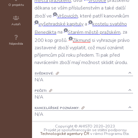
města
pražského
,
dvůr
Vršovice
pražského
O projektu
děkana
se
vším
příslušenstvím
a
také
další
zboží
ve
Vršovicích
,
které
patří
kanovníkům
vyšehradské
kapituly
a
kostelu
svatého
Autoři
Benedikta
na
Starém
městě
pražském
,
za
200
kop
grošů
.
Zikmund
si
vyhrazuje
právo
Nápověda
zastavené
zboží
vyplatit
,
což
musí
oznámit
příjemcům
půl
roku
předem
.
Ti
pak
před
navrácením
zboží
mají
možnost
sklidit
úrodu
.
SVĚDKOVÉ:
N/A
PEČETI:
N/A
KANCELÁŘSKÉ POZNÁMKY:
N/A
JAZYK:
Copyright © AHISTO 2020–2023
Projekt je spolufinancován se státní podporou
čeština
Technologické agentury ČR
v rámci Programu Éta.