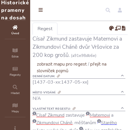
Historické
prameny
na dosah
Regest
Úvod
Císař Zikmund zastavuje Maternovi a
Zikmundovi Cháně dvůr Vršovice za
200 kop grošů.
(a91e98db6e)
Edice
zobrazit mapu pro regest
/
přejít na
slovníček pojmů
Regesty
DENNÍ DATUM:
[1437-03-xx:1437-05-xx]
MÍSTO VYDÁNÍ:
Hledat
N/A
VLASTNÍ TEXT REGESTU:
Mapy
Císař
Zikmund
zastavuje
Maternovi
a
Zikmundovi
Cháně
,
měšťanům
Starého