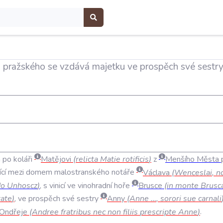
pražského se vzdává majetku ve prospěch své sestry A
a
po
koláři
Matějovi
(
relicta
Matie
rotificis
)
z
Menšího
Města
ící
mezi
domem
malostranského
notáře
Václava
(
Wenceslai
,
no
do
Unhoscz
)
,
s
vinicí
ve
vinohradní
hoře
Brusce
(
in
monte
Brusc
tate
)
,
ve
prospěch
své
sestry
Anny
(
Anne
…
,
sorori
sue
carnali
Ondřeje
(
Andree
fratribus
nec
non
filiis
prescripte
Anne
)
.