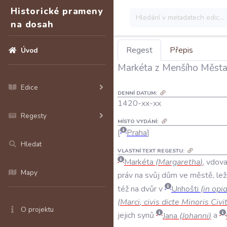
Historické prameny
na dosah
Regest
Přepis
Úvod
Markéta z Menšího Města 
Edice
DENNÍ DATUM:
1420-xx-xx
Regesty
MÍSTO VYDÁNÍ:
Praha
Hledat
VLASTNÍ TEXT REGESTU:
Markéta
(
Margaretha
)
,
vdov
Mapy
práv
na
svůj
dům
ve
městě
,
lež
též
na
dvůr
v
Unhošti
(
in
opi
(
Marci
,
civis
dicte
Minoris
Civi
O projektu
jejich
synů
Jana
(
Johanni
)
a