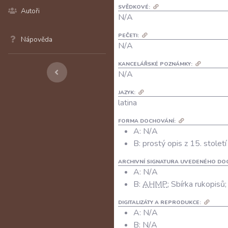
SVĚDKOVÉ:
Autoři
N/A
PEČETI:
Nápověda
N/A
KANCELÁŘSKÉ POZNÁMKY:
N/A
JAZYK:
latina
FORMA DOCHOVÁNÍ:
A: N/A
B: prostý opis z 15. století
ARCHIVNÍ SIGNATURA UVEDENÉHO DO
A:
N/A
B:
AHMP
; Sbírka rukopisů;
DIGITALIZÁTY A REPRODUKCE:
A:
N/A
B:
N/A