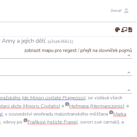
čtenář
nny a jejich dětí.
(a3ceb366c1)
zobrazit mapu pro regest
/
přejít na slovníček pojmů
pražského
(
de
Minori
civitate
Pragensis
)
,
se
vzdává
všech
tarii
dicte
Minoris
Civitatis
)
a
Heřmana
(
Hermanczonis
)
;
a
a
)
,
v
sousedství
vinohradu
malostranského
měšťana
Marka
)
,
vdovy
po
Fraňkovi
(
relicte
Frane
)
,
sorori
sue
carnali
),
a