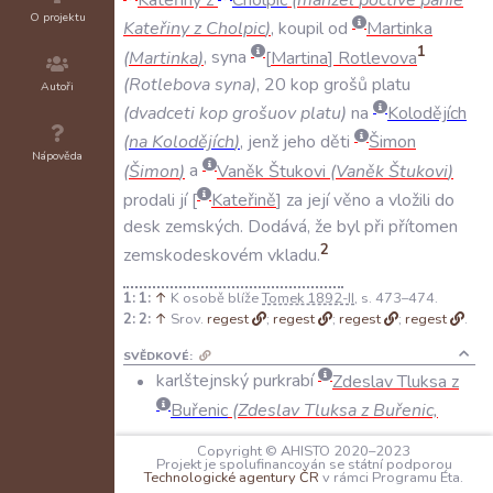
O projektu
Kateřiny
z
Cholpic
)
,
koupil
od
Martinka
1
(
Martinka
)
,
syna
Martina
Rotlevova
(
Rotlebova
syna
)
,
20
kop
grošů
platu
Autoři
(
dvadceti
kop
grošuov
platu
)
na
Kolodějích
(
na
Kolodějích
)
,
jenž
jeho
děti
Šimon
Nápověda
(
Šimon
)
a
Vaněk
Štukovi
(
Vaněk
Štukovi
)
prodali
jí
Kateřině
za
její
věno
a
vložili
do
desk
zemských
.
Dodává
,
že
byl
při
přítomen
2
zemskodeskovém
vkladu
.
1:
↑
K osobě blíže
Tomek 1892-II
, s. 473–474.
2:
↑
Srov.
regest
;
regest
;
regest
;
regest
.
SVĚDKOVÉ:
karlštejnský purkrabí
Zdeslav Tluksa z
Buřenic
(Zdeslav Tluksa z Buřenic,
purkrabie na Karlštejně)
Copyright © AHISTO 2020–2023
Jan z
Valdeka
na
Litni
(Jan z
Projekt je spolufinancován se státní podporou
Technologické agentury ČR
v rámci Programu Éta.
Waldeka, seděním v Litni)