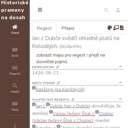
Historické
prameny
na dosah
Regest
Přepis
Úvod
Jan z Dubče svědčí ohledně platů na
Kolodějích.
(8fc08e9f9c)
zobrazit mapu pro regest
/
přejít na
Edice
slovníček pojmů
DENNÍ DATUM:
1426-08-21
Regesty
MÍSTO VYDÁNÍ:
Karlštejn
(na Karlštejně)
Hledat
VLASTNÍ TEXT REGESTU:
Jan
z
Dubče
(
Jan
z
Dubče
)
dosvědčuje
,
že
Mapy
zemřelý
Václav
řečený
Štuk
z
Cholpic
(
Václav
řečený
Štuk
z
Cholpic
)
,
manžel
Kateřiny
z
Cholpic
(
manžel
poctivé
panie