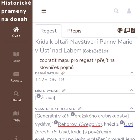
Historické
prameny
na dosah
Regest
Přepis
Úvod
Krida k oltáři Navštívení Panny Marie
v Ústí nad Labem
(8bba2e81da)
zobrazit mapu pro regest
/
přejít na
Edice
slovníček pojmů
DENNÍ DATUM:
1425-08-18
Regesty
MÍSTO VYDÁNÍ:
Žitava
Hledat
VLASTNÍ TEXT REGESTU:
Generální
vikáři
pražského
arcibiskupství
Mapy
vydávají
Řehořovi
(
Gregorio
)
,
knězi
z
Ústí
(
presb
.
de
Usk
)
,
kridu
s
pověřením
exekutora
,
aby
po
jejím
vyhlášení
provedl
jeho