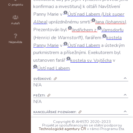
O projektu
konfirmaci
a
investituru
k
oltáři
Navštívení
Panny
Marie
v
Ústí
nad
Labem
(
Usk
super
Albea
)
uprázdněnému
smrtí
Jana
(
Johannis
)
.
Autoři
Prezentován
byl
Jindřichem
z
Varnsdorfu
(
Henrici
de
Warnstorff
),
farářem
kostela
Nápověda
Panny
Marie
v
Ústí
nad
Labem
a
ústeckým
purkmistrem
a
přísežnými
.
Exekutorem
byl
ustanoven
farář
kostela
sv
.
Vojtěcha
v
Ústí
nad
Labem
.
SVĚDKOVÉ:
N/A
PEČETI:
N/A
KANCELÁŘSKÉ POZNÁMKY:
N/A
Copyright © AHISTO 2020–2023
Projekt je spolufinancován se státní podporou
Technologické agentury ČR
v rámci Programu Éta.
JAZYK: