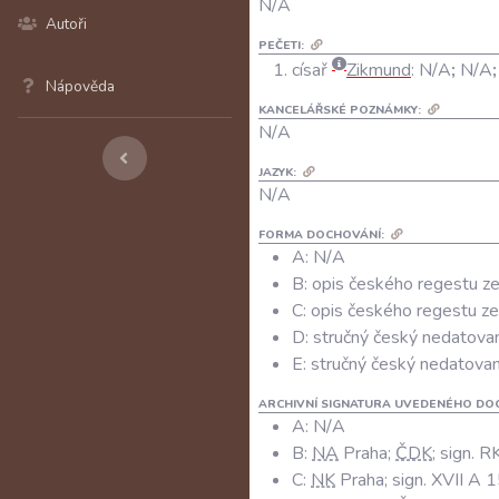
N/A
Autoři
PEČETI:
císař
Zikmund
:
N/A
;
N/A
Nápověda
KANCELÁŘSKÉ POZNÁMKY:
N/A
JAZYK:
N/A
FORMA DOCHOVÁNÍ:
A: N/A
B: opis českého regestu ze
C: opis českého regestu ze
D: stručný český nedatovaný
E: stručný český nedatovaný
ARCHIVNÍ SIGNATURA UVEDENÉHO DO
A:
N/A
B:
NA
Praha;
ČDK
; sign. 
C:
NK
Praha; sign. XVII A 