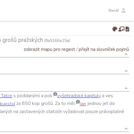
čtenář
p grošů pražských
(8a5166e25a)
zobrazit mapu pro regest
/
přejít na slovníček pojmů
Tatce
s
poddanými
a
poli
vyšehradské
kapituly
a
ves
skupství
za
850
kop
grošů
.
Za
to
měl
Jan
jednou
jet
do
aných
na
zastavených
statcích
vyžadovat
pouze
právoplatné