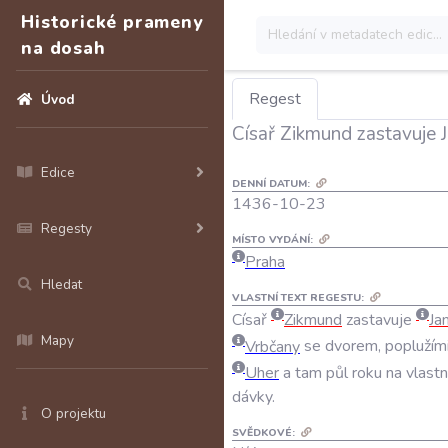
Historické prameny
na dosah
Regest
Úvod
Císař Zikmund zastavuje 
Edice
DENNÍ DATUM:
1436-10-23
Regesty
MÍSTO VYDÁNÍ:
Praha
Hledat
VLASTNÍ TEXT REGESTU:
Císař
Zikmund
zastavuje
Ja
Mapy
Vrbčany
se
dvorem
,
poplužím
Uher
a
tam
půl
roku
na
vlastn
dávky
.
O projektu
SVĚDKOVÉ: