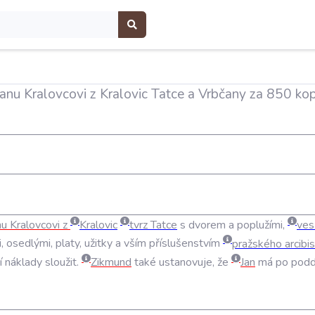
Janu Kralovcovi z Kralovic Tatce a Vrbčany za 850 ko
nu
Kralovcovi
z
Kralovic
tvrz
Tatce
s
dvorem
a
poplužími
,
ves
i
,
osedlými
,
platy
,
užitky
a
vším
příslušenstvím
pražského
arcibi
í
náklady
sloužit
.
Zikmund
také
ustanovuje
,
že
Jan
má
po
podd