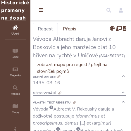
Historické
prameny
na dosah
Regest
Přepis
Úvod
Vévoda Albrecht daruje Janovi z
Boskovic a jeho manželce plat 10
hřiven na rychtě v Uničově
(864d567357)
Edice
zobrazit mapu pro regest
/
přejít na
slovníček pojmů
Regesty
DENNÍ DATUM:
1435-08-16
MÍSTO VYDÁNÍ:
Hledat
VLASTNÍ TEXT REGESTU:
Vévoda
Albrecht
V
.
Rakouský
daruje
a
Mapy
doživotně
postupuje
(
donavimus
et
proscripsimus
,
damus
...
et
largimur
)
urozenému
Janovi
z
Boskovic
a
jeho
ženě