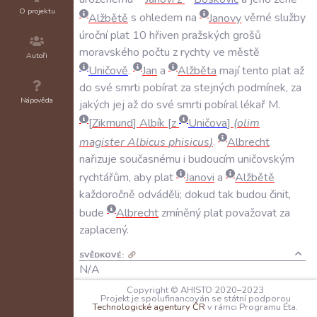
O projektu
Alžbětě
s
ohledem
na
Janovy
věrné
služby
úroční
plat
10
hřiven
pražských
grošů
moravského
počtu
z
rychty
ve
městě
Autoři
Uničově
.
Jan
a
Alžběta
mají
tento
plat
až
do
své
smrti
pobírat
za
stejných
podmínek
,
za
Nápověda
jakých
jej
až
do
své
smrti
pobíral
lékař
M
.
Zikmund
Albík
z
Uničova
(
olim
magister
Albicus
phisicus
)
.
Albrecht
nařizuje
současnému
i
budoucím
uničovským
rychtářům
,
aby
plat
Janovi
a
Alžbětě
každoročně
odváděli;
dokud
tak
budou
činit
,
bude
Albrecht
zmíněný
plat
považovat
za
zaplacený
.
SVĚDKOVÉ:
N/A
Copyright © AHISTO 2020–2023
PEČETI:
Projekt je spolufinancován se státní podporou
Technologické agentury ČR
v rámci Programu Éta.
vévoda
Albrecht V. Rakouský
:
[dle