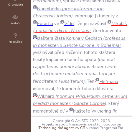
Hermannum
)
,
správce
ebrašského
dvora
v
O projektu
Norimberku
(
procuratorem
curie
Ebracensis
ibidem
)
,
informuje
studenty
z
Ebrachu
ve
Vídni
,
že
jej
navštívil
Mikuláš
Autoři
(
monachus
dictus
Nicolaus
)
,
člen
konventu
kláštera
Zlatá
Koruna
v
Čechách
(
professus
Nápověda
in
monasterio
Sancte
Corone
in
Bohemia
)
,
jenž
býval
před
zničením
tohoto
kláštera
husity
kaplanem
tamního
opata
(
qui
erat
cappellanus
domini
abbatis
ibidem
ante
destructionem
eiusdem
monasterii
per
ferocitatem
Hussitarum
)
.
Ten
Heřmana
informoval
,
že
komorník
tohoto
kláštera
Wikhard
(
nonnum
Wickardum
,
camerarium
predicti
monasterii
Sancte
Corone
)
,
který
momentálně
dlí
v
klášteře
Wilhering
(
in
monasterio
in
Hilaria
)
,
má
u
sebe
k
prodeji
Copyright © AHISTO 2020–2023
Projekt je spolufinancován se státní podporou
šest
loktů
plátna
v
ceně
šesti
českých
grošů
Technologické agentury ČR
v rámci Programu Éta.