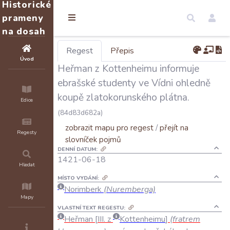
Historické
prameny
na dosah
Regest
Přepis
Úvod
Heřman z Kottenheimu informuje
ebrašské studenty ve Vídni ohledně
koupě zlatokorunského plátna.
Edice
(84d83d682a)
zobrazit mapu pro regest
/
přejít na
Regesty
slovníček pojmů
DENNÍ DATUM:
1421-06-18
Hledat
MÍSTO VYDÁNÍ:
Norimberk
(Nuremberga)
Mapy
VLASTNÍ TEXT REGESTU:
Heřman
III
.
z
Kottenheimu
(
fratrem