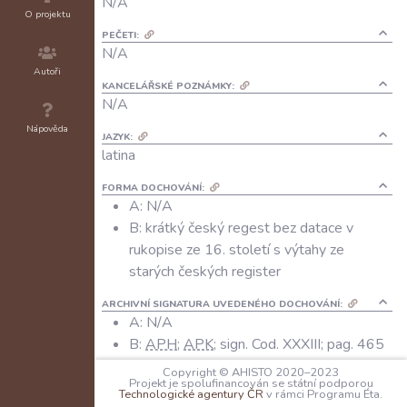
N/A
O projektu
PEČETI:
N/A
Autoři
KANCELÁŘSKÉ POZNÁMKY:
N/A
Nápověda
JAZYK:
latina
FORMA DOCHOVÁNÍ:
A: N/A
B: krátký český regest bez datace v
rukopise ze 16. století s výtahy ze
starých českých register
ARCHIVNÍ SIGNATURA UVEDENÉHO DOCHOVÁNÍ:
A:
N/A
B:
APH
;
APK
; sign. Cod. XXXIII; pag. 465
Copyright © AHISTO 2020–2023
DIGITALIZÁTY A REPRODUKCE:
Projekt je spolufinancován se státní podporou
A:
N/A
Technologické agentury ČR
v rámci Programu Éta.