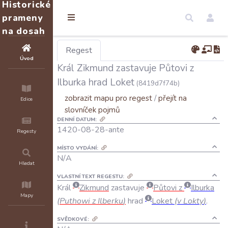
Historické
prameny
na dosah
Regest
Úvod
Král Zikmund zastavuje Půtovi z
Ilburka hrad Loket
(8419d7f74b)
zobrazit mapu pro regest
/
přejít na
Edice
slovníček pojmů
DENNÍ DATUM:
1420-08-28-ante
Regesty
MÍSTO VYDÁNÍ:
N/A
Hledat
VLASTNÍ TEXT REGESTU:
Král
Zikmund
zastavuje
Půtovi
z
Ilburka
Mapy
(
Puthowi
z
Ilberku
)
hrad
Loket
(
v
Lokty
)
.
SVĚDKOVÉ: