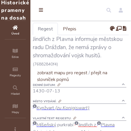
Historické
prameny
na dosah
Regest
Přepis
Úvod
Jindřich z Plavna informuje městskou
radu Drážďan, že nemá zprávy o
shromažďování vojsk husitů.
Edice
(76882840f4)
zobrazit mapu pro regest
/
přejít na
Regesty
slovníček pojmů
DENNÍ DATUM:
1430-07-13
Hledat
MÍSTO VYDÁNÍ:
Kynžvart
(zu Konigiswart)
Mapy
VLASTNÍ TEXT REGESTU:
Míšeňský
purkrabí
Jindřich
z
Plavna