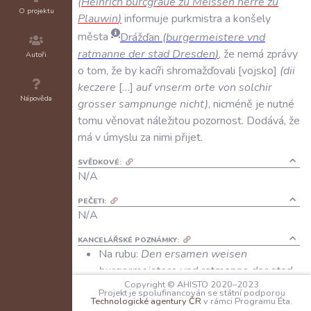
(
Heinrich
burcgraue
zu
Meissen
herre
zu
O projektu
Plauwin
)
informuje
purkmistra
a
konšely
města
Drážďan
(
burgermeistere
vnd
ratmanne
der
stad
Dresden
)
,
že
nemá
zprávy
Autoři
o
tom
,
že
by
kacíři
shromažďovali
vojsko
(
dii
keczere
…
auf
vnserm
orte
von
solchir
Nápověda
grosser
sampnunge
nicht
)
,
nicméně
je
nutné
tomu
věnovat
náležitou
pozornost
.
Dodává
,
že
má
v
úmyslu
za
nimi
přijet
.
SVĚDKOVÉ:
N/A
PEČETI:
N/A
KANCELÁŘSKÉ POZNÁMKY:
Na rubu:
Den ersamen weisen
burgermeistere vnd ratmanne der stad
Copyright © AHISTO 2020–2023
Dresden vnsern libin bisundern
.
Projekt je spolufinancován se státní podporou
Technologické agentury ČR
v rámci Programu Éta.