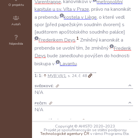
Varentrappe
,
kanovníkovi
v
metropolitní
O projektu
kapitule
u
sv
.
Víta
v
Praze
,
právo
na
kanonikát
a
prebendu
kostela
v
Liège
,
o
které
vedl
spor
před
papežským
soudním
dvorem
s
Autoři
auditorem
apoštolského
soudního
paláce
1
Frederikem
Deys
.
Zmíněný
kanonikát
a
Nápověda
prebenda
se
uvolní
tím
,
že
zmíněný
Frederik
Deys
bude
zanedlouho
povýšen
do
hodnosti
biskupa
v
Lavantu
.
1:
↑
MVB VII/1
, s. 24, č. 48
.
SVĚDKOVÉ:
N/A
PEČETI:
N/A
KANCELÁŘSKÉ POZNÁMKY:
N/A
Copyright © AHISTO 2020–2023
Projekt je spolufinancován se státní podporou
Technologické agentury ČR
v rámci Programu Éta.
JAZYK: