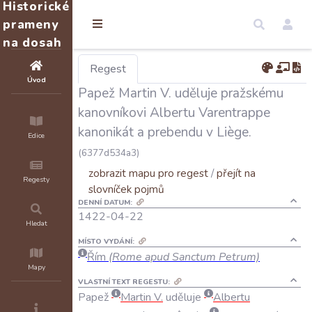
Historické
prameny
na dosah
Regest
Úvod
Papež Martin V. uděluje pražskému
kanovníkovi Albertu Varentrappe
kanonikát a prebendu v Liège.
Edice
(6377d534a3)
zobrazit mapu pro regest
/
přejít na
Regesty
slovníček pojmů
DENNÍ DATUM:
1422-04-22
Hledat
MÍSTO VYDÁNÍ:
Řím
(Rome apud Sanctum Petrum)
Mapy
VLASTNÍ TEXT REGESTU:
Papež
Martin
V
.
uděluje
Albertu