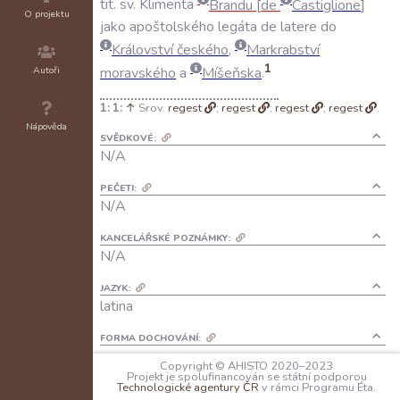
tit
.
sv
.
Klimenta
Brandu
de
Castiglione
O projektu
jako
apoštolského
legáta
de
latere
do
Království
českého
,
Markrabství
1
Autoři
moravského
a
Míšeňska
.
1:
↑
Srov.
regest
;
regest
;
regest
;
regest
.
Nápověda
SVĚDKOVÉ:
N/A
PEČETI:
N/A
KANCELÁŘSKÉ POZNÁMKY:
N/A
JAZYK:
latina
FORMA DOCHOVÁNÍ:
A: N/A
Copyright © AHISTO 2020–2023
B: opis v papežských registrech
Projekt je spolufinancován se státní podporou
Technologické agentury ČR
v rámci Programu Éta.
2