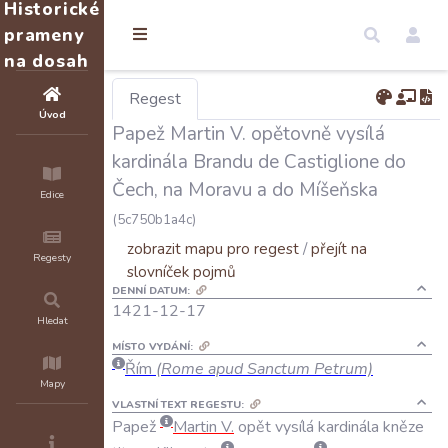
Historické
prameny
na dosah
Regest
Úvod
Papež Martin V. opětovně vysílá
kardinála Brandu de Castiglione do
Čech, na Moravu a do Míšeňska
Edice
(5c750b1a4c)
zobrazit mapu pro regest
/
přejít na
Regesty
slovníček pojmů
DENNÍ DATUM:
1421-12-17
Hledat
MÍSTO VYDÁNÍ:
Řím
(Rome apud Sanctum Petrum)
Mapy
VLASTNÍ TEXT REGESTU:
Papež
Martin
V
.
opět
vysílá
kardinála
kněze