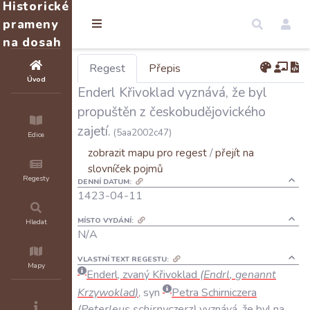
Historické
prameny
na dosah
Regest
Přepis
Úvod
Enderl Křivoklad vyznává, že byl
propuštěn z českobudějovického
zajetí.
(5aa2002c47)
Edice
zobrazit mapu pro regest
/
přejít na
slovníček pojmů
Regesty
DENNÍ DATUM:
1423-04-11
MÍSTO VYDÁNÍ:
Hledat
N/A
VLASTNÍ TEXT REGESTU:
Mapy
Enderl
,
zvaný
Křivoklad
(
Endrl
,
genannt
Krzywoklad
)
,
syn
Petra
Schirniczera
(
Peterleus
schirnyczerz
)
vyznává
,
že
byl
na