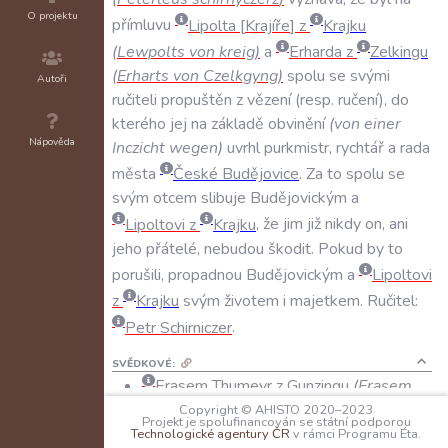
O projektu
přímluvu
Lipolta
Krajíře
z
Krajku
(
Lewpolts
von
kreig
)
a
Erharda
z
Zelkingu
(
Erharts
von
Czelkgyng
)
spolu
se
svými
Autoři
ručiteli
propuštěn
z
vězení
(
resp
.
ručení
),
do
kterého
jej
na
základě
obvinění
(
von
einer
Nápověda
Inczicht
wegen
)
uvrhl
purkmistr
,
rychtář
a
rada
města
České
Budějovice
.
Za
to
spolu
se
svým
otcem
slibuje
Budějovickým
a
Lipoltovi
z
Krajku
,
že
jim
již
nikdy
on
,
ani
jeho
přátelé
,
nebudou
škodit
.
Pokud
by
to
porušili
,
propadnou
Budějovickým
a
Lipoltovi
z
Krajku
svým
životem
i
majetkem
.
Ručitel:
Petr
Schirniczer
.
SVĚDKOVÉ:
Erasem Thumeyr z
Gunzingu
(Erasem
Thumeyr von Gunczyng)
Copyright © AHISTO 2020–2023
Projekt je spolufinancován se státní podporou
Technologické agentury ČR
v rámci Programu Éta.
Kunc Beybenycz
(Chuncz Beybenycz)