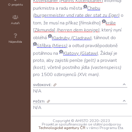
Kotenplaner
(
Hanns
Kotenplaner
)
informují
O projektu
purkmistra
a
radu
města
Chebu
(
burgermeister
vnd
rate
der
stat
zu
Eger
)
o
tom
,
že
musí
na
příkaz
římského
krále
Autoři
Zikmunda
(
herren
dem
konige
)
,
který
nyní
obléhá
Kladruby
(
Cladraw
)
,
táhnout
do
Nápověda
Stříbra
(
Miess
)
a
odtud
pravděpodobně
potáhnou
na
Klatovy
(
Glataw
)
.
Žádají
je
proto
,
aby
zajistili
peníze
(
gelt
)
a
proviant
(
kost
)
,
včetně
postního
jídla
(
vastenspeiss
)
pro
1500
ozbrojenců
(
XVc
man
)
.
SVĚDKOVÉ:
N/A
PEČETI:
N/A
KANCELÁŘSKÉ POZNÁMKY:
Copyright © AHISTO 2020–2023
Na plice vpravo:
Niclas Gummerawer
Projekt je spolufinancován se státní podporou
Technologické agentury ČR
v rámci Programu Éta.