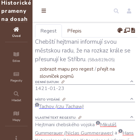
Historické
prameny
na dosah
Regest
Přepis
Úvod
Chebští hejtmani informují svou
městskou radu, že na rozkaz krále se
přesunují ke Stříbru.
(58cb819b05)
Edice
zobrazit mapu pro regest
/
přejít na
slovníček pojmů
Regesty
DENNÍ DATUM:
1421-01-23
MÍSTO VYDÁNÍ:
Hledat
Tachov
(czu Tachaw)
VLASTNÍ TEXT REGESTU:
Mapy
Hejtmani
chebského
vojska
Mikuláš
Gummerauer
(
Niclas
Gummerawer
)
a
Hans