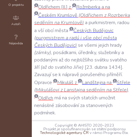
O projektu
Oldřichem
II
.
z
Rožmberka
a
na
Českém
Krumlově
(
Oldřichem
z
Rozrberka
seděním
na
Krumlově
)
a
purkmistrem
,
radou
Autoři
a
vší
obcí
města
Českých
Budějovic
(
purgmistrem
a
radú
i
všie
obcí
města
Nápověda
Českých
Budějovic
)
se
všemi
jejich
hrady
(
zámky
)
,
posádkami
,
úředníky
,
služebníky
a
poddanými
až
do
nejbližšího
svátku
svatého
Jiří
(
až
do
svatého
Jiřie
)
23
.
dubna
1434
.
Zavazují
se
k
nápravě
porušeného
příměří
.
Opravce
Mikuláš
z
Landštejna
na
Střele
(
Mikulášovi
z
Lanstajna
seděním
na
Střele
)
.
Oldřich
má
na
svých
statcích
umožnit
nenásilné
zásobování
za
stanovených
podmínek
.
SVĚDKOVÉ:
Copyright © AHISTO 2020–2023
Projekt je spolufinancován se státní podporou
N/A
Technologické agentury ČR
v rámci Programu Éta.