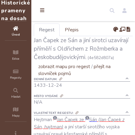
Historické
prameny
na dosah
Regest
Přepis
Úvod
Jan Čapek ze Sán a jiní sirotci uzavírají
příměří s Oldřichem z Rožmberka a
Českobudějovickými.
(4e582d807a)
Edice
zobrazit mapu pro regest
/
přejít na
slovníček pojmů
Regesty
DENNÍ DATUM:
1433-12-24
MÍSTO VYDÁNÍ:
Hledat
N/A
VLASTNÍ TEXT REGESTU:
Mapy
Hejtman
Jan
Čapek
ze
Sán
(
Jan
Čapek
z
Sán
,
hajtman
)
a
jiní
starší
sirotčího
vojska
uzavírají
pravé
křesťanské
příměří
s