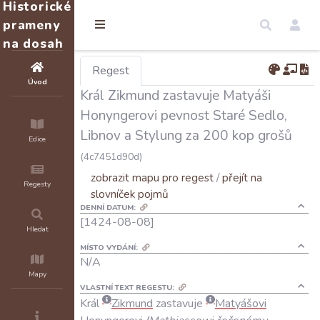
Historické
prameny
na dosah
Regest
Úvod
Král Zikmund zastavuje Matyáši
Honyngerovi pevnost Staré Sedlo,
Libnov a Stylung za 200 kop grošů
Edice
(4c7451d90d)
zobrazit mapu pro regest
/
přejít na
Regesty
slovníček pojmů
DENNÍ DATUM:
[1424-08-08]
Hledat
MÍSTO VYDÁNÍ:
N/A
Mapy
VLASTNÍ TEXT REGESTU:
Král
Zikmund
zastavuje
Matyášovi