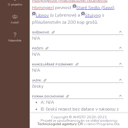
Honyngerovi
(
Mathiassowi
řečenému
O projektu
Hominger
)
pevnost
Staré
Sedlo
(
Sawl
)
,
Libnov
(
u
Lybrenow
)
a
Stulyng
s
příslušenstvím
za
200
kop
grošů
.
Autoři
SVĚDKOVÉ:
N/A
Nápověda
PEČETI:
N/A
KANCELÁŘSKÉ POZNÁMKY:
N/A
JAZYK:
česky
FORMA DOCHOVÁNÍ:
A: N/A
B: český regest bez datace v rukopisu z
16. století s výňatky ze starých českých
Copyright © AHISTO 2020–2023
Projekt je spolufinancován se státní podporou
register
Technologické agentury ČR
v rámci Programu Éta.