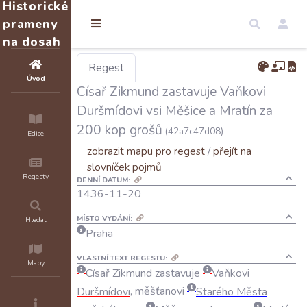
Historické
prameny
na dosah
Regest
Úvod
Císař Zikmund zastavuje Vaňkovi
Duršmídovi vsi Měšice a Mratín za
200 kop grošů
(42a7c47d08)
Edice
zobrazit mapu pro regest
/
přejít na
slovníček pojmů
Regesty
DENNÍ DATUM:
1436-11-20
MÍSTO VYDÁNÍ:
Hledat
Praha
VLASTNÍ TEXT REGESTU:
Mapy
Císař
Zikmund
zastavuje
Vaňkovi
Duršmídovi
,
měšťanovi
Starého
Města