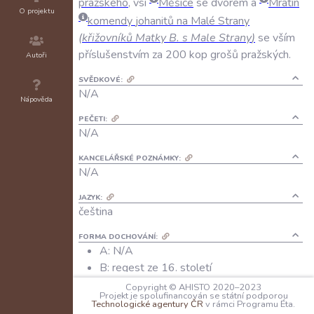
pražského
,
vsi
Měšice
se
dvorem
a
Mratín
O projektu
komendy
johanitů
na
Malé
Strany
(
křižovníků
Matky
B
.
s
Male
Strany
)
se
vším
příslušenstvím
za
200
kop
grošů
pražských
.
Autoři
SVĚDKOVÉ:
N/A
Nápověda
PEČETI:
N/A
KANCELÁŘSKÉ POZNÁMKY:
N/A
JAZYK:
čeština
FORMA DOCHOVÁNÍ:
A: N/A
B: regest ze 16. století
C: opis regestu B z 19. století
Copyright © AHISTO 2020–2023
Projekt je spolufinancován se státní podporou
D: stručný český nedatovaný regest ze
Technologické agentury ČR
v rámci Programu Éta.