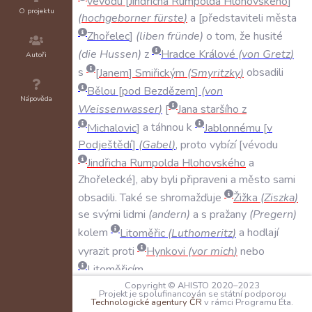
vévodu
Jindřicha
Rumpolda
Hlohovského
O projektu
(
hochgeborner
fürste
)
a
představiteli
města
Zhořelec
(
liben
fründe
)
o
tom
,
že
husité
(
die
Hussen
)
z
Hradce
Králové
(
von
Gretz
)
Autoři
s
Janem
Smiřickým
(
Smyritzky
)
obsadili
Bělou
pod
Bezdězem
(
von
Nápověda
Weissenwasser
)
Jana
staršího
z
Michalovic
a
táhnou
k
Jablonnému
v
Podještědí
(
Gabel
)
,
proto
vybízí
vévodu
Jindřicha
Rumpolda
Hlohovského
a
Zhořelecké
,
aby
byli
připraveni
a
město
sami
obsadili
.
Také
se
shromažďuje
Žižka
(
Ziszka
)
se
svými
lidmi
(
andern
)
a
s
pražany
(
Pregern
)
kolem
Litoměřic
(
Luthomeritz
)
a
hodlají
vyrazit
proti
Hynkovi
(
vor
mich
)
nebo
Litoměřicím
.
Copyright © AHISTO 2020–2023
Projekt je spolufinancován se státní podporou
SVĚDKOVÉ:
Technologické agentury ČR
v rámci Programu Éta.
N/A