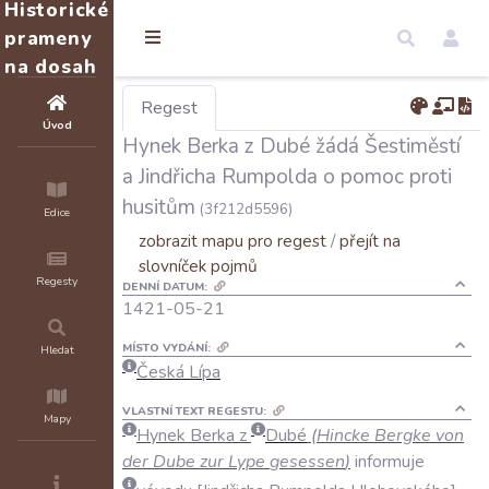
Historické
prameny
na dosah
Regest
Úvod
Hynek Berka z Dubé žádá Šestiměstí
a Jindřicha Rumpolda o pomoc proti
husitům
(3f212d5596)
Edice
zobrazit mapu pro regest
/
přejít na
slovníček pojmů
Regesty
DENNÍ DATUM:
1421-05-21
MÍSTO VYDÁNÍ:
Hledat
Česká Lípa
VLASTNÍ TEXT REGESTU:
Mapy
Hynek
Berka
z
Dubé
(
Hincke
Bergke
von
der
Dube
zur
Lype
gesessen
)
informuje