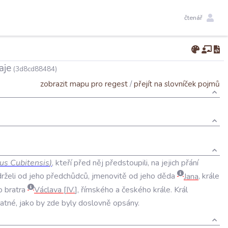
čtenář
aje
(3d8cd88484)
zobrazit mapu pro regest
/
přejít na slovníček pojmů
tus
Cubitensis
)
,
kteří
před
něj
předstoupili
,
na
jejich
přání
rželi
od
jeho
předchůdců
,
jmenovitě
od
jeho
děda
Jana
,
krále
o
bratra
Václava
IV
.
,
římského
a
českého
krále
.
Král
latné
,
jako
by
zde
byly
doslovně
opsány
.