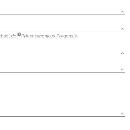
chael de
Priest
canonicus Pragensis.