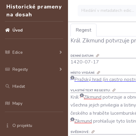
Historické prameny
na dosah
Regest
Úvod
Král Zikmund potvrzuje p
Edice
DENNÍ DATUM:
1420-07-17
Regesty
MÍSTO VYDÁNÍ:
Pražský hrad
(in castro nost
Hledat
VLASTNÍ TEXT REGESTU:
Král
Zikmund
potvrzuje
a
obn
Mapy
všechna
jejich
privilegia
a
listiny
českého
a
hraběte
lucembursk
Zikmund
prohlašuje
tyto
listi
O projektu
SVĚDKOVÉ: