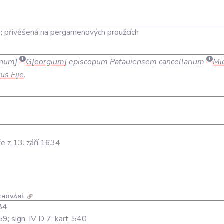
á
;
přivěšená na pergamenových proužcích
inum
G
eorgium
episcopum Patauiensem cancellarium
Mi
us Fije
.
e z 13. září 1634
CHOVÁNÍ:
184
 759; sign. IV D 7; kart. 540