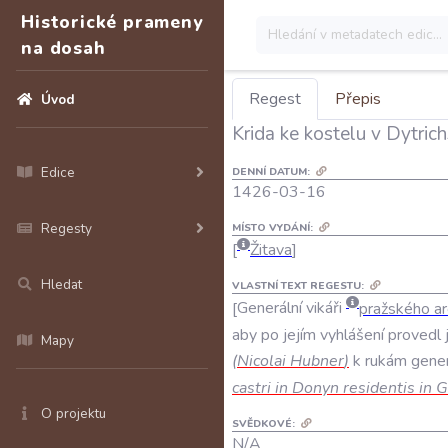
Historické prameny
na dosah
Regest
Přepis
Úvod
Krida ke kostelu v Dytric
Edice
DENNÍ DATUM:
1426-03-16
Regesty
MÍSTO VYDÁNÍ:
Žitava
Hledat
VLASTNÍ TEXT REGESTU:
Generální
vikáři
pražského
ar
aby
po
jejím
vyhlášení
provedl
Mapy
(
Nicolai
Hubner
)
k
rukám
gener
castri
in
Donyn
residentis
in
G
O projektu
SVĚDKOVÉ:
N/A