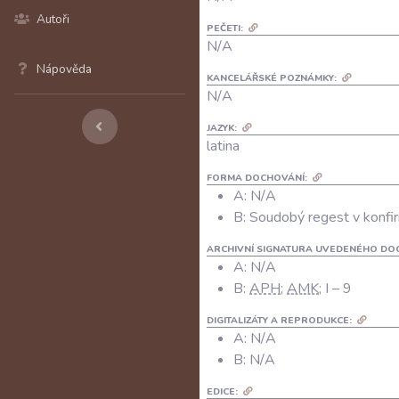
Autoři
PEČETI:
N/A
Nápověda
KANCELÁŘSKÉ POZNÁMKY:
N/A
JAZYK:
latina
FORMA DOCHOVÁNÍ:
A: N/A
B: Soudobý regest v konfir
ARCHIVNÍ SIGNATURA UVEDENÉHO DO
A:
N/A
B:
APH
;
AMK
; I – 9
DIGITALIZÁTY A REPRODUKCE:
A:
N/A
B:
N/A
EDICE: