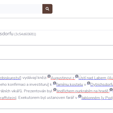
hsdorfu
(3c54d60681)
cibiskupství
vydávají
knězi
Augustinovi
z
Ústí
nad
Labem
(
Au
jeho
konfirmaci
a
investituru
k
farnímu
kostelu
v
Dytrichsdorf
álních
vikářů
.
Prezentován
byl
Jindřichem
purkrabím
na
hradě
raffstein
)
.
Exekutorem
byl
ustanoven
farář
v
Jablonném
v
Pod