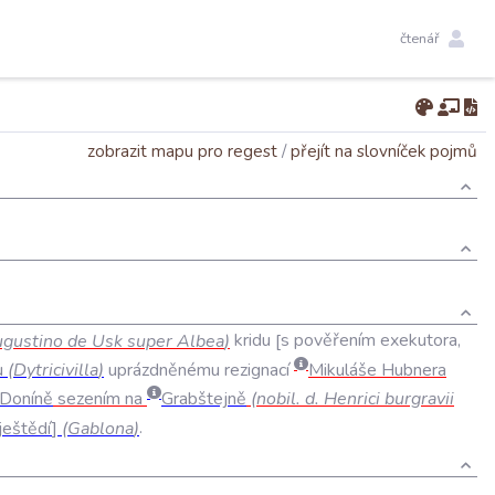
čtenář
zobrazit mapu pro regest
/
přejít na slovníček pojmů
gustino
de
Usk
super
Albea
)
kridu
s
pověřením
exekutora
,
u
(
Dytricivilla
)
uprázdněnému
rezignací
Mikuláše
Hubnera
Doníně
sezením
na
Grabštejně
(
nobil
.
d
.
Henrici
burgravii
ještědí
(
Gablona
)
.