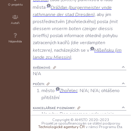
O projektu
města
Drážďan
(
burgermeister
vnde
rathmanne
der
stad
Dresden
)
,
aby
jim
prostřednictvím
zhořeleckého
posla
(
mit
Autoři
diessem
vnserm
boten
czeiger
diessis
brieffis
)
poslali
informace
ohledně
pohybu
Nápověda
zatracených
kacířů
(
die
verdampten
ketczere
)
,
nacházejících
se
v
Míšeňsku
(
im
lande
zcu
Miessin
)
.
SVĚDKOVÉ:
N/A
PEČETI:
město
Zhořelec
:
N/A
;
N/A
;
ohlášeno
přitištění
KANCELÁŘSKÉ POZNÁMKY:
Na rubu:
Den ersamen vnde weisin
Copyright © AHISTO 2020–2023
burgermeister vnde rathmanne der stad
Projekt je spolufinancován se státní podporou
Technologické agentury ČR
v rámci Programu Éta.
Dresden vnsern besundern liebin