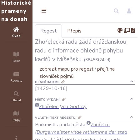
Historické
prameny
na dosah
Regest
Přepis
Úvod
Zhořelecká rada žádá drážďanskou
radu o informace ohledně pohybu
kacířů v Míšeňsku.
(38456f24ad)
Edice
zobrazit mapu pro regest
/
přejít na
slovníček pojmů
Regesty
DENNÍ DATUM:
[1429-10-16]
MÍSTO VYDÁNÍ:
Hledat
Zhořelec
(zcu Gorlicz)
VLASTNÍ TEXT REGESTU:
Mapy
Purkmistr
a
rada
města
Zhořelce
(
Burgermeister
vnde
rathamnne
der
stad
Gorlicz
)
žádá
(
Bitten
)
purkmistra
a
radu