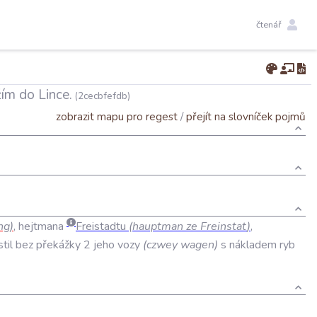
čtenář
ím do Lince.
(2cecbfefdb)
zobrazit mapu pro regest
/
přejít na slovníček pojmů
ng
)
,
hejtmana
Freistadtu
(
hauptman
ze
Freinstat
)
,
til
bez
překážky
2
jeho
vozy
(
czwey
wagen
)
s
nákladem
ryb