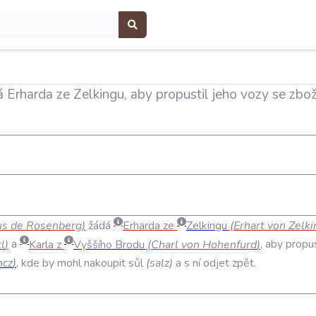
Erharda ze Zelkingu, aby propustil jeho vozy se zbož
us
de
Rosenberg
)
žádá
Erharda
ze
Zelkingu
(
Erhart
von
Zelki
l
)
a
Karla
z
Vyššího
Brodu
(
Charl
von
Hohenfurd
)
,
aby
propus
ncz
)
,
kde
by
mohl
nakoupit
sůl
(
salz
)
a
s
ní
odjet
zpět
.