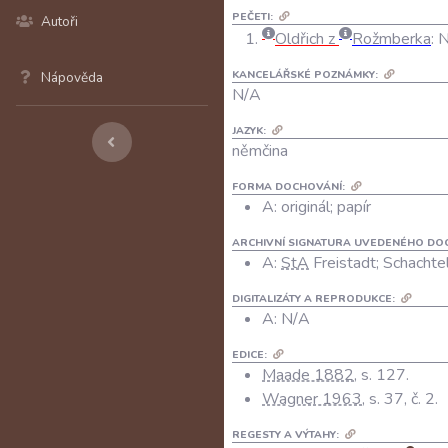
PEČETI:
Autoři
Oldřich z
Rožmberka
:
N
KANCELÁŘSKÉ POZNÁMKY:
Nápověda
N/A
JAZYK:
němčina
FORMA DOCHOVÁNÍ:
A: originál; papír
ARCHIVNÍ SIGNATURA UVEDENÉHO DO
A:
StA
Freistadt; Schachtel
DIGITALIZÁTY A REPRODUKCE:
A:
N/A
EDICE:
Maade 1882
, s. 127.
Wagner 1963
, s. 37, č. 2.
REGESTY A VÝTAHY: