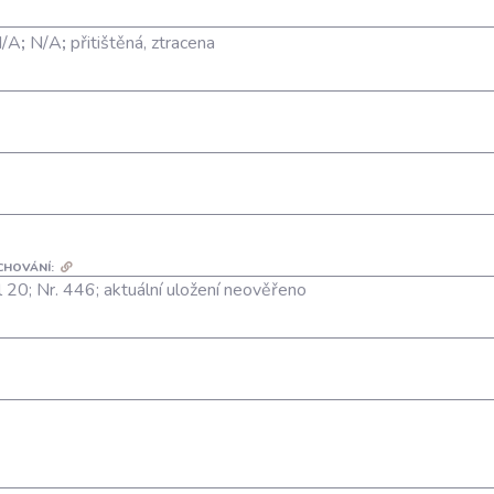
/A
;
N/A
;
přitištěná, ztracena
CHOVÁNÍ:
 20; Nr. 446; aktuální uložení neověřeno