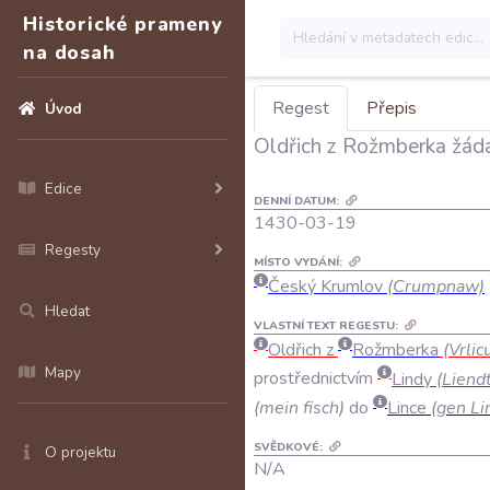
Historické prameny
na dosah
Regest
Přepis
Úvod
Oldřich z Rožmberka žádá 
Edice
DENNÍ DATUM:
1430-03-19
Regesty
MÍSTO VYDÁNÍ:
Český Krumlov
(Crumpnaw)
Hledat
VLASTNÍ TEXT REGESTU:
Oldřich
z
Rožmberka
(
Vrlic
Mapy
prostřednictvím
Lindy
(
Liendt
(
mein
fisch
)
do
Lince
(
gen
Li
SVĚDKOVÉ:
O projektu
N/A