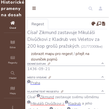
Historické
prameny
na dosah
Regest
Úvod
Císař Zikmund zastavuje Mikuláši
Divůčkovi z Kladrub ves Veletov za
200 kop grošů pražských.
(21773300be)
Edice
zobrazit mapu pro regest
/
přejít na
slovníček pojmů
Regesty
DENNÍ DATUM:
1436-09-21
MÍSTO VYDÁNÍ:
Hledat
Praha
VLASTNÍ TEXT REGESTU:
Mapy
Císař
Zikmund
zastavuje
svému
věrnému
Mikuláši
Divůčkovi
z
Kladrub
a
jeho