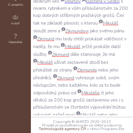
dědicům
ves
Veletov
kláštera
v
Sedlci
s
O projektu
nivami
,
rybníkem
a
vším
příslušenstvím
za
200
kop
dobrých
stříbrných
pražských
grošů
.
Činí
tak
na
základě
pilnosti
,
s
kterou
Mikuláš
Autoři
sloužil
zemi
a
Zikmundovi
jako
svému
pánu
.
Zikmund
mu
tedy
chtěl
prokázat
vděčnost
v
Nápověda
naději
,
že
mu
Mikuláš
ještě
prokáže
další
služby
.
Zikmund
dále
stanovuje
,
že
má
Mikuláš
užívat
zastavené
zboží
bez
překážek
ze
strany
Zikmunda
nebo
jeho
úředníků
.
Zikmund
vyhrazuje
sobě
,
svým
nástupcům
,
nebo
každému
,
kdo
za
to
bude
odpovědný
,
právo
od
Mikuláše
či
jeho
dědiců
za
200
kop
grošů
zastavenou
ves
i
s
příslušenstvím
se
čtvrtletní
výpovědní
lhůtou
vykoupit
,
načež
musí
Mikuláš
nebo
jeho
dědicové
zboží
ihned
bez
odporu
vrátit
.
Copyright © AHISTO 2020–2023
Projekt je spolufinancován se státní podporou
Technologické agentury ČR
v rámci Programu Éta.
Zikmund
dále
ustanovuje
,
že
má
Mikuláš