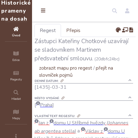
Historické
prameny
na dosah
Regest
Přepis
Úvod
Zástupci Kateřiny Chotkové uzavírají
se sladovníkem Martinem
předsvatební smlouvu.
(20dbfc24bc)
Edice
zobrazit mapu pro regest
/
přejít na
slovníček pojmů
Regesty
DENNÍ DATUM:
[1435]-03-31
MÍSTO VYDÁNÍ:
Hledat
Praha
VLASTNÍ TEXT REGESTU:
Mapy
Jan
z
domu
U
Stříbrné
hvězdy
(
Johannes
ab
argentea
stella
)
a
Václav
z
domu
U