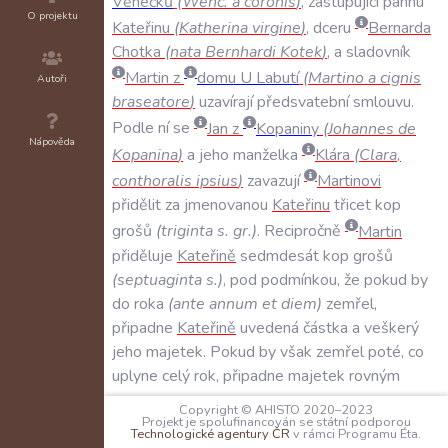
Věnečků
(
Wenc
.
a
coronis
)
,
zastupující
pannu
O projektu
Kateřinu
(
Katherina
virgine
)
,
dceru
Bernarda
Chotka
(
nata
Bernhardi
Kotek
)
,
a
sladovník
Martin
z
domu
U
Labutí
(
Martino
a
cignis
Autoři
braseatore
)
uzavírají
předsvatební
smlouvu
.
Podle
ní
se
Jan
z
Kopaniny
(
Johannes
de
Nápověda
Kopanina
)
a
jeho
manželka
Klára
(
Clara
,
conthoralis
ipsius
)
zavazují
Martinovi
přidělit
za
jmenovanou
Kateřinu
třicet
kop
grošů
(
triginta
s
.
gr
.)
.
Recipročně
Martin
přiděluje
Kateřině
sedmdesát
kop
grošů
(
septuaginta
s
.)
,
pod
podmínkou
,
že
pokud
by
do
roka
(
ante
annum
et
diem
)
zemřel
,
připadne
Kateřině
uvedená
částka
a
veškerý
jeho
majetek
.
Pokud
by
však
zemřel
poté
,
co
uplyne
celý
rok
,
připadne
majetek
rovným
dílem
Kateřině
,
dětem
,
které
by
spolu
měli
,
a
Copyright © AHISTO 2020–2023
Projekt je spolufinancován se státní podporou
jeho
synu
Vavřinci
(
Laurencio
nunccupato
)
,
Technologické agentury ČR
v rámci Programu Éta.