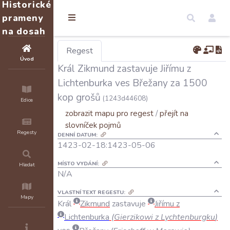
Historické
prameny
na dosah
Regest
Úvod
Král Zikmund zastavuje Jiřímu z
Lichtenburka ves Břežany za 1500
kop grošů
(1243d44608)
Edice
zobrazit mapu pro regest
/
přejít na
slovníček pojmů
Regesty
DENNÍ DATUM:
1423-02-18:1423-05-06
MÍSTO VYDÁNÍ:
Hledat
N/A
VLASTNÍ TEXT REGESTU:
Mapy
Král
Zikmund
zastavuje
Jiřímu
z
Lichtenburka
(
Gierzikowi
z
Lychtenburgku
)