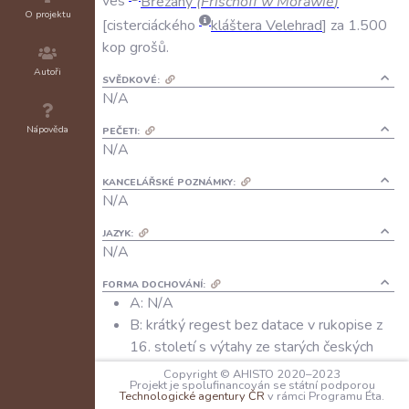
ves
Břežany
(
Frischoff
w
Morawie
)
O projektu
cisterciáckého
kláštera
Velehrad
za
1.500
kop
grošů
.
Autoři
SVĚDKOVÉ:
N/A
Nápověda
PEČETI:
N/A
KANCELÁŘSKÉ POZNÁMKY:
N/A
JAZYK:
N/A
FORMA DOCHOVÁNÍ:
A: N/A
B: krátký regest bez datace v rukopise z
16. století s výtahy ze starých českých
register
Copyright © AHISTO 2020–2023
Projekt je spolufinancován se státní podporou
Technologické agentury ČR
v rámci Programu Éta.
ARCHIVNÍ SIGNATURA UVEDENÉHO DOCHOVÁNÍ: