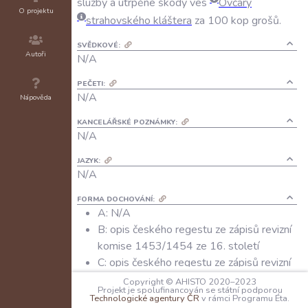
služby
a
utrpěné
škody
ves
Ovčáry
O projektu
strahovského
kláštera
za
100
kop
grošů
.
SVĚDKOVÉ:
Autoři
N/A
PEČETI:
N/A
Nápověda
KANCELÁŘSKÉ POZNÁMKY:
N/A
JAZYK:
N/A
FORMA DOCHOVÁNÍ:
A: N/A
B: opis českého regestu ze zápisů revizní
komise 1453/1454 ze 16. století
C: opis českého regestu ze zápisů revizní
komise 1453/1454 ze 16. století
Copyright © AHISTO 2020–2023
Projekt je spolufinancován se státní podporou
Technologické agentury ČR
v rámci Programu Éta.
ARCHIVNÍ SIGNATURA UVEDENÉHO DOCHOVÁNÍ: