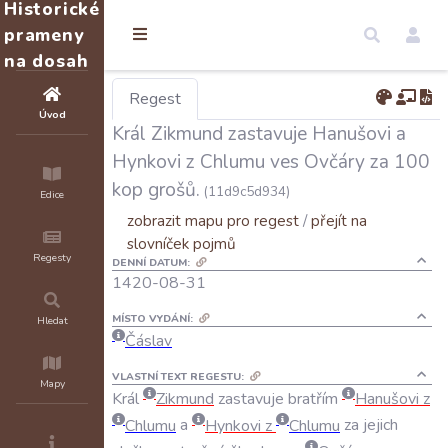
Historické
prameny
na dosah
Regest
Úvod
Král Zikmund zastavuje Hanušovi a
Hynkovi z Chlumu ves Ovčáry za 100
kop grošů.
(11d9c5d934)
Edice
zobrazit mapu pro regest
/
přejít na
slovníček pojmů
Regesty
DENNÍ DATUM:
1420-08-31
MÍSTO VYDÁNÍ:
Hledat
Čáslav
VLASTNÍ TEXT REGESTU:
Mapy
Král
Zikmund
zastavuje
bratřím
Hanušovi
z
Chlumu
a
Hynkovi
z
Chlumu
za
jejich