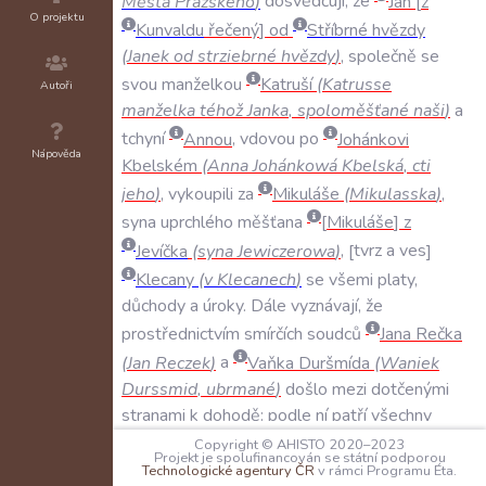
Města
Pražského
)
dosvědčují
,
že
Jan
z
O projektu
Kunvaldu
řečený
od
Stříbrné
hvězdy
(
Janek
od
strziebrné
hvězdy
)
,
společně
se
svou
manželkou
Katruší
(
Katrusse
Autoři
manželka
téhož
Janka
,
spoloměšťané
naši
)
a
tchyní
Annou
,
vdovou
po
Johánkovi
Nápověda
Kbelském
(
Anna
Johánkowá
Kbelská
,
cti
jeho
)
,
vykoupili
za
Mikuláše
(
Mikulasska
)
,
syna
uprchlého
měšťana
Mikuláše
z
Jevíčka
(
syna
Jewiczerowa
)
,
tvrz
a
ves
Klecany
(
v
Klecanech
)
se
všemi
platy
,
důchody
a
úroky
.
Dále
vyznávají
,
že
prostřednictvím
smírčích
soudců
Jana
Rečka
(
Jan
Reczek
)
a
Vaňka
Duršmída
(
Waniek
Durssmid
,
ubrmané
)
došlo
mezi
dotčenými
stranami
k
dohodě:
podle
ní
patří
všechny
majetky
v
Klecanech
,
s
výjimkou
platu
Copyright © AHISTO 2020–2023
Projekt je spolufinancován se státní podporou
dvanácti
kop
grošů
náležících
Mikulášovi
na
Technologické agentury ČR
v rámci Programu Éta.