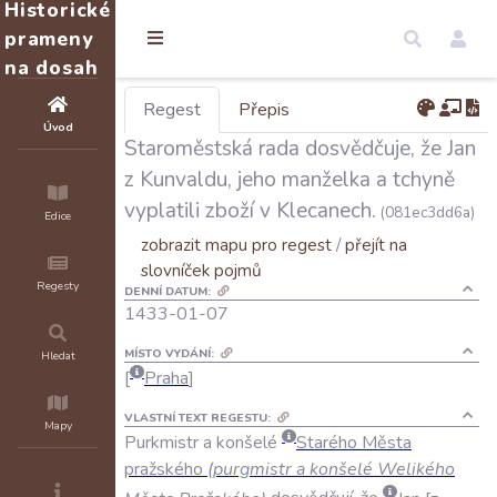
Historické
prameny
na dosah
Regest
Přepis
Úvod
Staroměstská rada dosvědčuje, že Jan
z Kunvaldu, jeho manželka a tchyně
vyplatili zboží v Klecanech.
(081ec3dd6a)
Edice
zobrazit mapu pro regest
/
přejít na
slovníček pojmů
Regesty
DENNÍ DATUM:
1433-01-07
MÍSTO VYDÁNÍ:
Hledat
Praha
VLASTNÍ TEXT REGESTU:
Mapy
Purkmistr
a
konšelé
Starého
Města
pražského
(
purgmistr
a
konšelé
Welikého