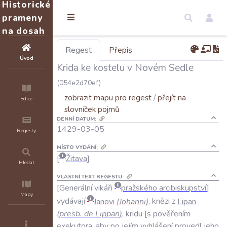
Historické
prameny
na dosah
Regest
Přepis
Úvod
Krida ke kostelu v Novém Sedle
(054e2d70ef)
zobrazit mapu pro regest
/
přejít na
Edice
slovníček pojmů
DENNÍ DATUM:
1429-03-05
Regesty
MÍSTO VYDÁNÍ:
Žitava
Hledat
VLASTNÍ TEXT REGESTU:
Generální
vikáři
pražského
arcibiskupství
Mapy
vydávají
Janovi
(
Johanni
)
,
knězi
z
Lipan
(
presb
.
de
Lippan
)
,
kridu
s
pověřením
exekutora
,
aby
po
jejím
vyhlášení
provedl
jeho