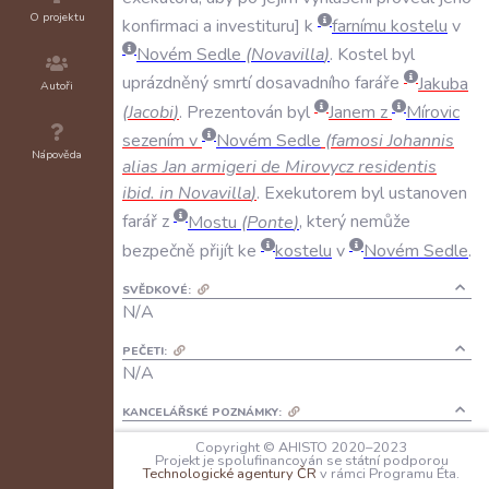
O projektu
konfirmaci
a
investituru
k
farnímu
kostelu
v
Novém
Sedle
(
Novavilla
)
.
Kostel
byl
uprázdněný
smrtí
dosavadního
faráře
Jakuba
Autoři
(
Jacobi
)
.
Prezentován
byl
Janem
z
Mírovic
sezením
v
Novém
Sedle
(
famosi
Johannis
Nápověda
alias
Jan
armigeri
de
Mirovycz
residentis
ibid
.
in
Novavilla
)
.
Exekutorem
byl
ustanoven
farář
z
Mostu
(
Ponte
)
,
který
nemůže
bezpečně
přijít
ke
kostelu
v
Novém
Sedle
.
SVĚDKOVÉ:
N/A
PEČETI:
N/A
KANCELÁŘSKÉ POZNÁMKY:
N/A
Copyright © AHISTO 2020–2023
Projekt je spolufinancován se státní podporou
Technologické agentury ČR
v rámci Programu Éta.
JAZYK: