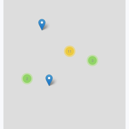
O projektu
Autoři
Nápověda
11
3
2