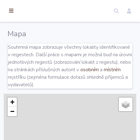
torické
ameny
dosah
Mapa
Úvod
Souhrnná mapa zobrazuje všechny lokality identifikované
v regestech. Další práce s mapami je možná buď na úrovni
Edice
jednotlivých regestů (zobrazování lokalit z regestu), nebo
na stránkách příslušných autorit v
osobním
a
místním
rejstříku (zejména formulace dotazů ohledně příjemců a
Regesty
vydavatelů).
Hledat
+
−
Mapy