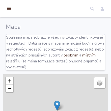
torické
ameny
dosah
Mapa
Úvod
Souhrnná mapa zobrazuje všechny lokality identifikované
v regestech. Další práce s mapami je možná buď na úrovni
Edice
jednotlivých regestů (zobrazování lokalit z regestu), nebo
na stránkách příslušných autorit v
osobním
a
místním
rejstříku (zejména formulace dotazů ohledně příjemců a
Regesty
vydavatelů).
Hledat
+
−
Mapy