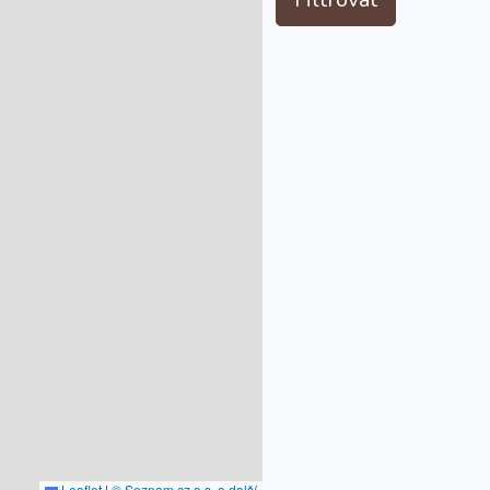
Leaflet
|
© Seznam.cz a.s. a další