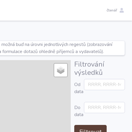
čtenář
e možná buď na úrovni jednotlivých regestů (zobrazování
a formulace dotazů ohledně příjemců a vydavatelů).
Filtrování
výsledků
Od
data
Do
data
Filtrovat