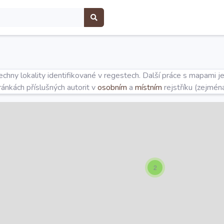
hny lokality identifikované v regestech. Další práce s mapami j
tránkách příslušných autorit v
osobním
a
místním
rejstříku (zejmén
2