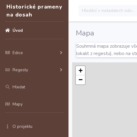
Historické prameny
na dosah
Úvod
Mapa
Souhrnná mapa zobrazuje všec
Edice
lokalit z regestu), nebo na s
+
Regesty
−
Hledat
Mapy
O projektu