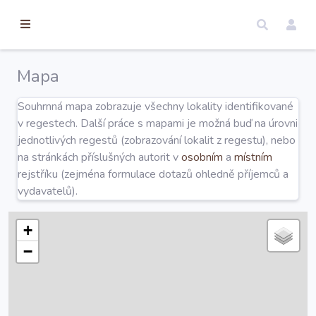
torické
ameny
dosah
Mapa
Úvod
Souhrnná mapa zobrazuje všechny lokality identifikované
v regestech. Další práce s mapami je možná buď na úrovni
Edice
jednotlivých regestů (zobrazování lokalit z regestu), nebo
na stránkách příslušných autorit v
osobním
a
místním
rejstříku (zejména formulace dotazů ohledně příjemců a
Regesty
vydavatelů).
Hledat
+
−
Mapy