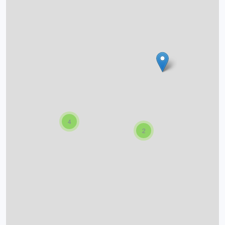
O projektu
Autoři
Nápověda
4
2