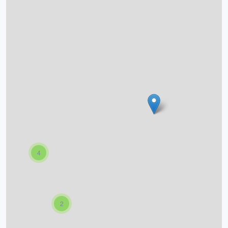
O projektu
Autoři
Nápověda
4
2