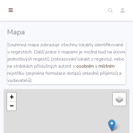
torické
ameny
dosah
Mapa
Úvod
Souhrnná mapa zobrazuje všechny lokality identifikované
v regestech. Další práce s mapami je možná buď na úrovni
Edice
jednotlivých regestů (zobrazování lokalit z regestu), nebo
na stránkách příslušných autorit v
osobním
a
místním
rejstříku (zejména formulace dotazů ohledně příjemců a
Regesty
vydavatelů).
Hledat
+
−
Mapy