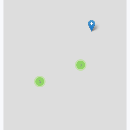
O projektu
Autoři
Nápověda
3
3