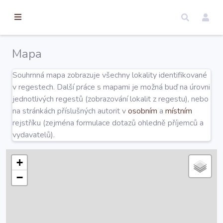
torické
ameny
dosah
Mapa
Úvod
Souhrnná mapa zobrazuje všechny lokality identifikované
v regestech. Další práce s mapami je možná buď na úrovni
Edice
jednotlivých regestů (zobrazování lokalit z regestu), nebo
na stránkách příslušných autorit v
osobním
a
místním
rejstříku (zejména formulace dotazů ohledně příjemců a
Regesty
vydavatelů).
Hledat
+
−
Mapy