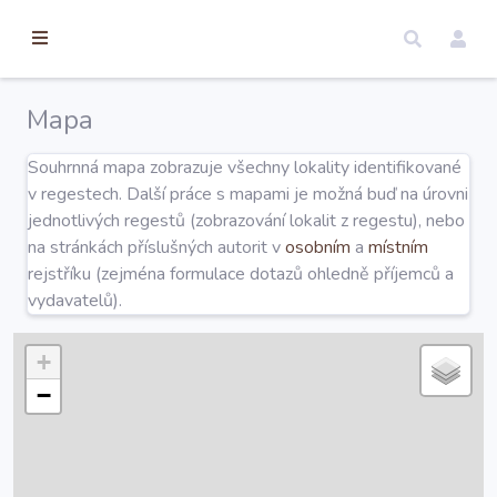
torické
ameny
dosah
Mapa
Úvod
Souhrnná mapa zobrazuje všechny lokality identifikované
v regestech. Další práce s mapami je možná buď na úrovni
Edice
jednotlivých regestů (zobrazování lokalit z regestu), nebo
na stránkách příslušných autorit v
osobním
a
místním
rejstříku (zejména formulace dotazů ohledně příjemců a
Regesty
vydavatelů).
Hledat
+
−
Mapy