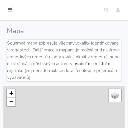
torické
ameny
dosah
Mapa
Úvod
Souhrnná mapa zobrazuje všechny lokality identifikované
v regestech. Další práce s mapami je možná buď na úrovni
Edice
jednotlivých regestů (zobrazování lokalit z regestu), nebo
na stránkách příslušných autorit v
osobním
a
místním
rejstříku (zejména formulace dotazů ohledně příjemců a
Regesty
vydavatelů).
Hledat
+
−
Mapy