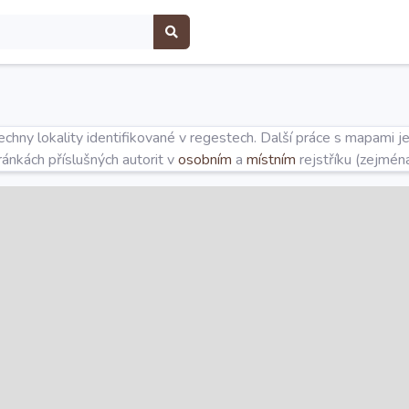
hny lokality identifikované v regestech. Další práce s mapami j
tránkách příslušných autorit v
osobním
a
místním
rejstříku (zejmén