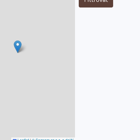
Leaflet
|
© Seznam.cz a.s. a další