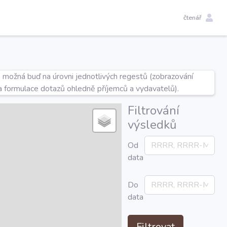
čtenář
e možná buď na úrovni jednotlivých regestů (zobrazování
a formulace dotazů ohledně příjemců a vydavatelů).
Filtrování
výsledků
Od
data
Do
data
Filtrovat