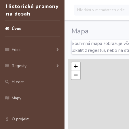
Historické prameny
na dosah
Úvod
Mapa
Souhrnná mapa zobrazuje všec
Edice
lokalit z regestu), nebo na s
+
Regesty
−
Hledat
Mapy
O projektu