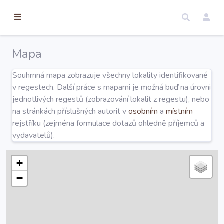
torické
ameny
dosah
Mapa
Úvod
Souhrnná mapa zobrazuje všechny lokality identifikované
v regestech. Další práce s mapami je možná buď na úrovni
Edice
jednotlivých regestů (zobrazování lokalit z regestu), nebo
na stránkách příslušných autorit v
osobním
a
místním
rejstříku (zejména formulace dotazů ohledně příjemců a
Regesty
vydavatelů).
Hledat
+
−
Mapy