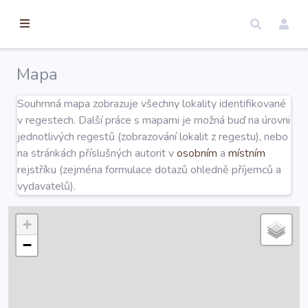
torické
ameny
dosah
Mapa
Úvod
Souhrnná mapa zobrazuje všechny lokality identifikované
v regestech. Další práce s mapami je možná buď na úrovni
Edice
jednotlivých regestů (zobrazování lokalit z regestu), nebo
na stránkách příslušných autorit v
osobním
a
místním
rejstříku (zejména formulace dotazů ohledně příjemců a
Regesty
vydavatelů).
Hledat
+
−
Mapy