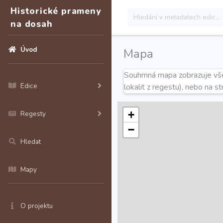
Historické prameny
na dosah
Úvod
Mapa
Souhrnná mapa zobrazuje všec
Edice
lokalit z regestu), nebo na s
+
Regesty
−
Hledat
Mapy
O projektu