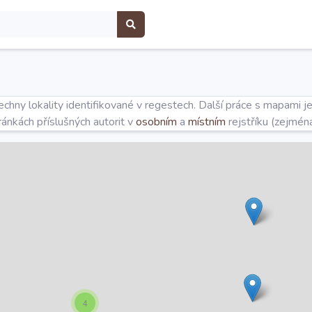
hny lokality identifikované v regestech. Další práce s mapami j
tránkách příslušných autorit v
osobním
a
místním
rejstříku (zejmén
4