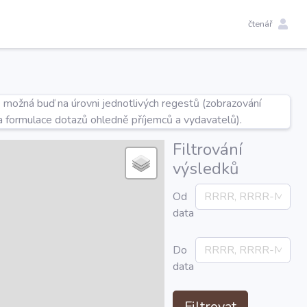
čtenář
e možná buď na úrovni jednotlivých regestů (zobrazování
a formulace dotazů ohledně příjemců a vydavatelů).
Filtrování
výsledků
Od
data
Do
data
Filtrovat