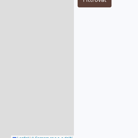
Leaflet
|
© Seznam.cz a.s. a další