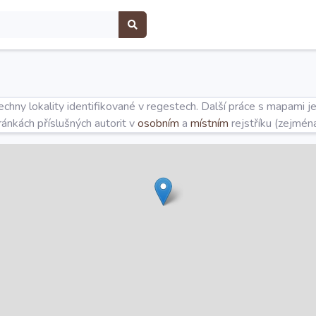
hny lokality identifikované v regestech. Další práce s mapami j
tránkách příslušných autorit v
osobním
a
místním
rejstříku (zejmén