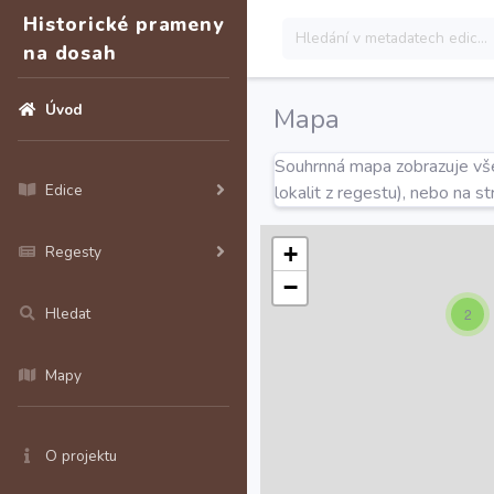
Historické prameny
na dosah
Úvod
Mapa
Souhrnná mapa zobrazuje všec
Edice
lokalit z regestu), nebo na s
+
Regesty
−
Hledat
2
Mapy
O projektu