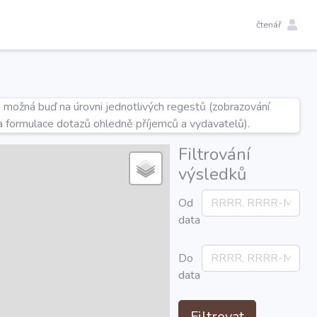
čtenář
e možná buď na úrovni jednotlivých regestů (zobrazování
a formulace dotazů ohledně příjemců a vydavatelů).
Filtrování
výsledků
Od
data
Do
data
Filtrovat