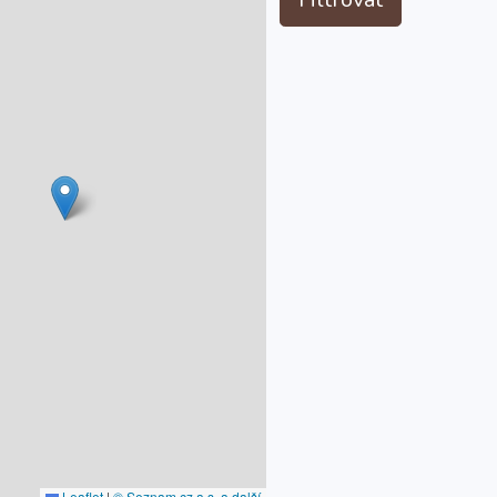
Leaflet
|
© Seznam.cz a.s. a další