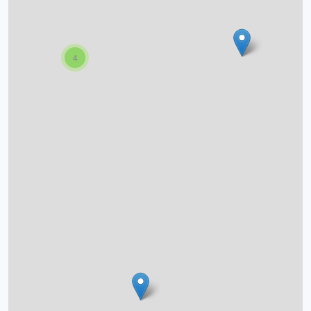
O projektu
Autoři
4
Nápověda