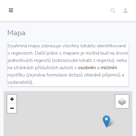
torické
ameny
dosah
Mapa
Úvod
Souhrnná mapa zobrazuje všechny lokality identifikované
v regestech. Další práce s mapami je možná buď na úrovni
Edice
jednotlivých regestů (zobrazování lokalit z regestu), nebo
na stránkách příslušných autorit v
osobním
a
místním
rejstříku (zejména formulace dotazů ohledně příjemců a
Regesty
vydavatelů).
Hledat
+
−
Mapy