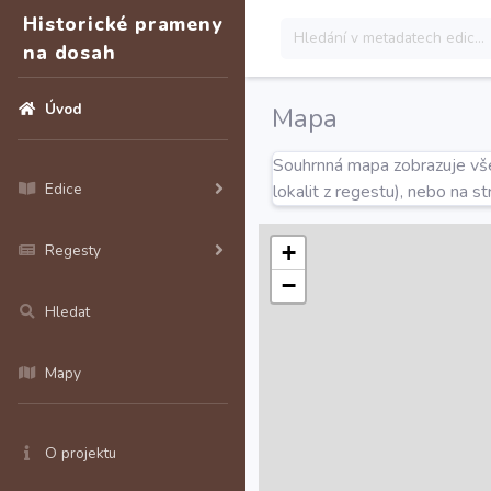
Historické prameny
na dosah
Úvod
Mapa
Souhrnná mapa zobrazuje všec
Edice
lokalit z regestu), nebo na s
+
Regesty
−
Hledat
Mapy
O projektu