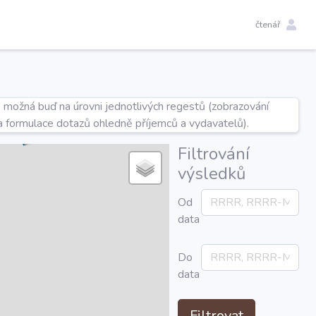
čtenář
e možná buď na úrovni jednotlivých regestů (zobrazování
a formulace dotazů ohledně příjemců a vydavatelů).
Filtrování
výsledků
Od
data
Do
data
Filtrovat