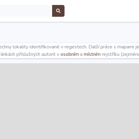
hny lokality identifikované v regestech. Další práce s mapami j
tránkách příslušných autorit v
osobním
a
místním
rejstříku (zejmén