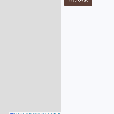
Leaflet
|
© Seznam.cz a.s. a další