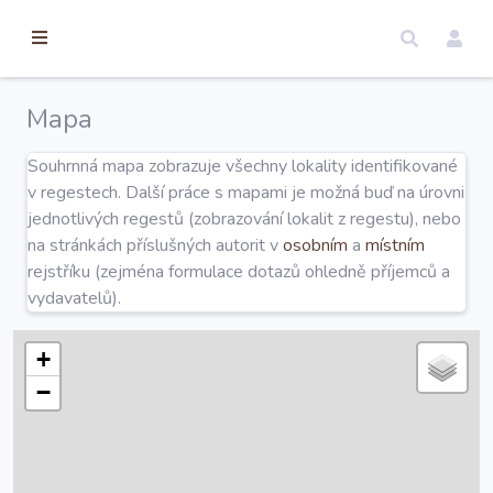
torické
ameny
dosah
Mapa
Úvod
Souhrnná mapa zobrazuje všechny lokality identifikované
v regestech. Další práce s mapami je možná buď na úrovni
Edice
jednotlivých regestů (zobrazování lokalit z regestu), nebo
na stránkách příslušných autorit v
osobním
a
místním
rejstříku (zejména formulace dotazů ohledně příjemců a
Regesty
vydavatelů).
Hledat
+
−
Mapy